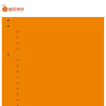
首页
APP推广
app下载量
app激活量
app留存量
积分墙
应用商店广告
应用宝
华为应用商店
魅族应用商店
豌豆荚应用商店
vivo应用商店
oppo应用商店
360手机助手
小米应用商店
百度手机助手