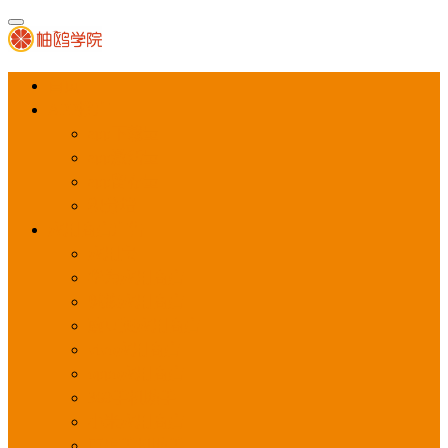
首页
APP推广
app下载量
app激活量
app留存量
积分墙
应用商店广告
应用宝
华为应用商店
魅族应用商店
豌豆荚应用商店
vivo应用商店
oppo应用商店
360手机助手
小米应用商店
百度手机助手