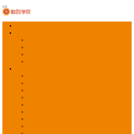
首页
APP推广
app下载量
app激活量
app留存量
积分墙
应用商店广告
应用宝
华为应用商店
魅族应用商店
豌豆荚应用商店
vivo应用商店
oppo应用商店
360手机助手
小米应用商店
百度手机助手