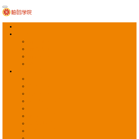
首页
APP推广
app下载量
app激活量
app留存量
积分墙
应用商店广告
应用宝
华为应用商店
魅族应用商店
豌豆荚应用商店
vivo应用商店
oppo应用商店
360手机助手
小米应用商店
百度手机助手