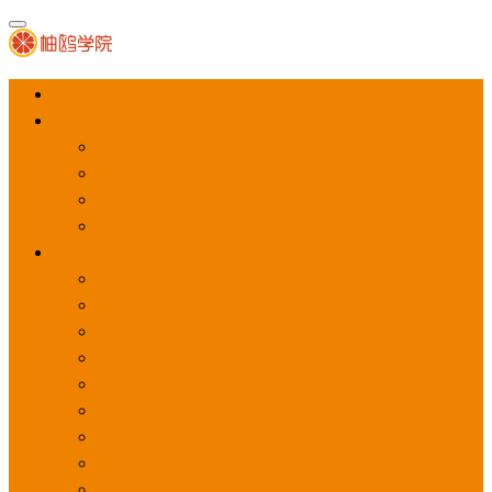
首页
APP推广
app下载量
app激活量
app留存量
积分墙
应用商店广告
应用宝
华为应用商店
魅族应用商店
豌豆荚应用商店
vivo应用商店
oppo应用商店
360手机助手
小米应用商店
百度手机助手