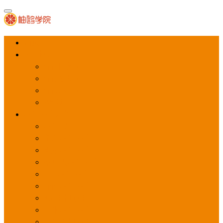
首页
APP推广
app下载量
app激活量
app留存量
积分墙
应用商店广告
应用宝
华为应用商店
魅族应用商店
豌豆荚应用商店
vivo应用商店
oppo应用商店
360手机助手
小米应用商店
百度手机助手