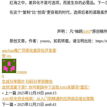
红海之中，差异化不是可选项，而是生存的必需品。下一
在这个“复制”比“创造”更容易的时代，选择后者的道路
声明 ：凡“柚鸥
ASO
”原创稿
原创文章，作者：youou，如若转载，请注明出处：https://xue.youo
app
App推广
同质化
差异化
开发者
赞
(0)
youou
0
生成分享图片
扫码分享到微信
自然流量下滑？你可能踩中了这些ASO关键词“雷区”
« 上一篇
2025年12月19日 pm4:15
ASO优化完全指南：从入门到精通的应用商店增长策略
下一篇 »
2025年12月25日 am8:43