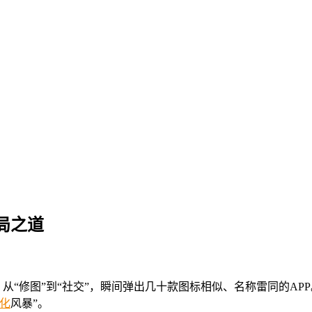
局之道
，从“修图”到“社交”，瞬间弹出几十款图标相似、名称雷同的A
化
风暴”。