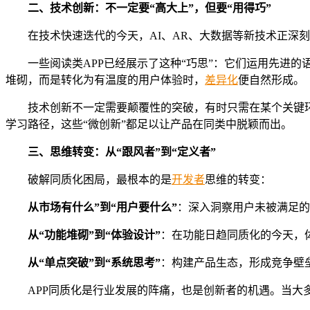
二、
技术创新：不一定要“高大上”，但要“用得巧”
在技术快速迭代的今天，AI、AR、大数据等新技术正深
一些阅读类APP已经展示了这种“巧思”：它们运用先进
堆砌，而是转化为有温度的用户体验时，
差异化
便自然形成。
技术创新不一定需要颠覆性的突破，有时只需在某个关键环
学习路径，这些“微创新”都足以让产品在同类中脱颖而出。
三、
思维转变：从“跟风者”到“定义者”
破解同质化困局，最根本的是
开发者
思维的转变：
从市场有什么”到“用户要什么”
：深入洞察用户未被满足的
从“功能堆砌”到“体验设计”
：在功能日趋同质化的今天，
从“单点突破”到“系统思考”
：构建产品生态，形成竞争壁
APP同质化是行业发展的阵痛，也是创新者的机遇。当