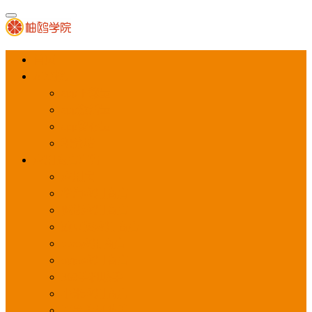
首页
APP推广
app下载量
app激活量
app留存量
积分墙
应用商店广告
应用宝
华为应用商店
魅族应用商店
豌豆荚应用商店
vivo应用商店
oppo应用商店
360手机助手
小米应用商店
百度手机助手