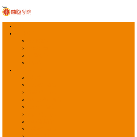
首页
APP推广
app下载量
app激活量
app留存量
积分墙
应用商店广告
应用宝
华为应用商店
魅族应用商店
豌豆荚应用商店
vivo应用商店
oppo应用商店
360手机助手
小米应用商店
百度手机助手