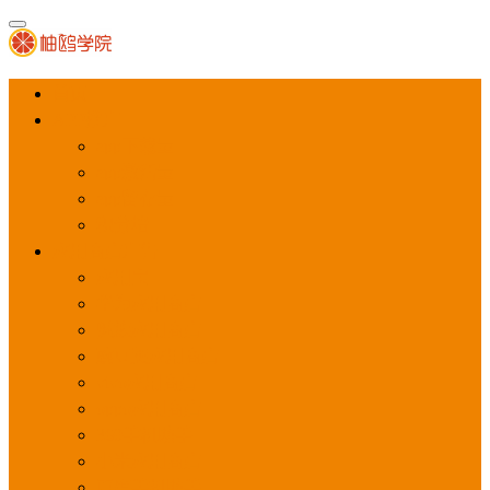
首页
APP推广
app下载量
app激活量
app留存量
积分墙
应用商店广告
应用宝
华为应用商店
魅族应用商店
豌豆荚应用商店
vivo应用商店
oppo应用商店
360手机助手
小米应用商店
百度手机助手