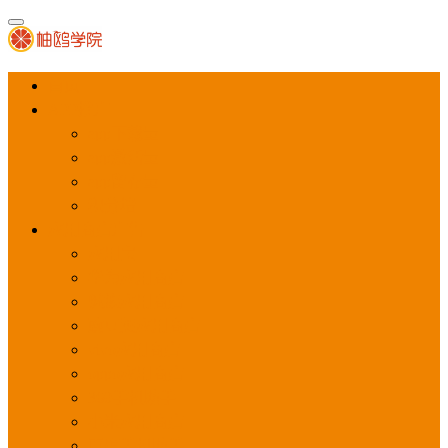
首页
APP推广
app下载量
app激活量
app留存量
积分墙
应用商店广告
应用宝
华为应用商店
魅族应用商店
豌豆荚应用商店
vivo应用商店
oppo应用商店
360手机助手
小米应用商店
百度手机助手