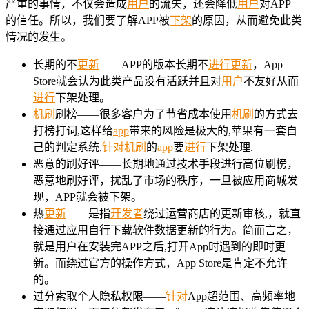
严重的事情，不仅会造成
用户
的流失，还会降低
用户
对APP
的信任。所以，我们要了解APP被
下架
的原因，从而避免此类
情况的发生。
长期的不
更新
——APP的版本长期不
进行
更新
，App
Store就会认为此类产品没有活跃并且对
用户
不友好从而
进行
下架处理。
机刷
刷榜——很多客户为了节省成本使用
机刷
的方式去
打榜打词,这样给
app
带来的风险是极大的,苹果有一套自
己的判定系统,
针对
机刷
的
app
要
进行
下架处理.
恶意的刷好评——长期地通过技术手段进行高位刷榜，
恶意地刷好评，扰乱了市场的秩序，一旦被应用商城发
现，APP就会被下架。
热
更新
——是指
开发者
绕过运营商店的更新审核,，就直
接通过应用自行下载软件数据更新的行为。简而言之，
就是用户在安装完APP之后,打开App时遇到的即时更
新。而绕过官方的操作方式，App Store是肯定不允许
的。
过分索取个人隐私权限——
针对
App超范围、高频率地