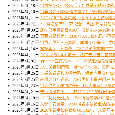
2026年5月18日
别再把ASO当技术活了：营销团队必读
2026年5月16日
别再以为ASO只是冲榜了！3分钟搞懂App 
2026年5月11日
ASO+CRO组合策略：让每个页面访问
2026年5月7日
ASO排名没有“一劳永逸”：动态算法背后
2026年4月30日
还在只用英语做ASO？揭秘App Stor
2026年4月23日
页面只是起点：2026 年ASO优化已不再
2026年4月21日
别再让你的App隐形：掌握ASO提升下
2026年4月14日
2026年App突围战：ASO必须掌握的生存
2026年4月11日
ASA+ASO协同增长：从广告点击到自
2026年4月8日
App Store宣传文本：ASO中被低估的战略
2026年3月31日
ASO关键词策略：当“堆词”失效，如何成
2026年3月26日
掌握关键词搜索量策略：解锁应用商店优
2026年3月25日
应用评分与评论：ASO优化中赢得用户
2026年3月23日
别让你的APP“躺”在应用商店角落：AS
2026年3月21日
告别流量焦虑：手游APP ASO 的底层
2026年3月18日
ASO优化无死角：详细拆解影响APP增长
2026年3月16日
关键词安装量：ASO排名中最被低估的
2026年3月14日
2026年新手如何做好GEO优化：从零开