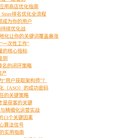
的应用商店优化指南
Store排名优化全流程
者都成为你的用户
的持续优化战
e跨本地化让你的关键词覆盖暴涨
是“一次性工作”
载量的核心指标
法则
然排名的闭环策略
资产
为“用户获取架构师”？
化（ASO）的成功密码
信任的关键策略
O才是获客的关键
逻辑与精细化运营实战
的13个关键因素
核心算法信号
始的实用指南