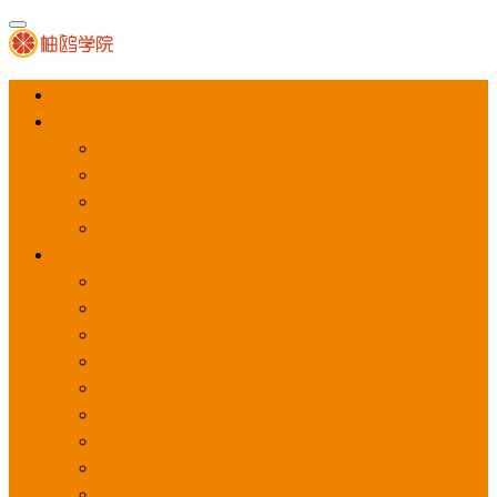
首页
APP推广
app下载量
app激活量
app留存量
积分墙
应用商店广告
应用宝
华为应用商店
魅族应用商店
豌豆荚应用商店
vivo应用商店
oppo应用商店
360手机助手
小米应用商店
百度手机助手