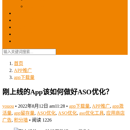
苹果ios商店
ASO优化
GEO优化
苹果ASA
SEO优化
联系我们
首页
APP推广
app下载量
刚上线的App该如何做好ASO优化？
youou
•
2022年8月12日 am11:28
•
app下载量
,
APP推广
,
app激
活量
,
app留存量
,
ASO优化
,
ASO优化
,
aso优化工具
,
应用商店
广告
,
积分墙
•
阅读 1226