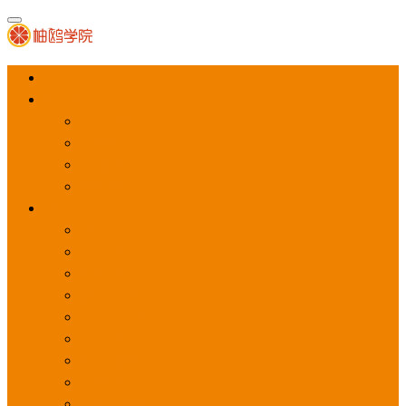
首页
APP推广
app下载量
app激活量
app留存量
积分墙
应用商店广告
应用宝
华为应用商店
魅族应用商店
豌豆荚应用商店
vivo应用商店
oppo应用商店
360手机助手
小米应用商店
百度手机助手