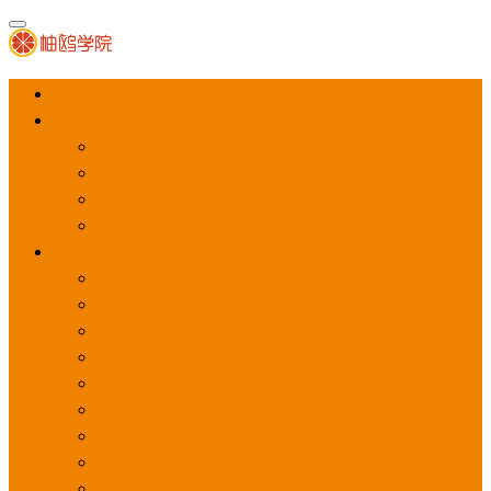
首页
APP推广
app下载量
app激活量
app留存量
积分墙
应用商店广告
应用宝
华为应用商店
魅族应用商店
豌豆荚应用商店
vivo应用商店
oppo应用商店
360手机助手
小米应用商店
百度手机助手