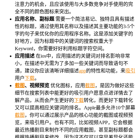
注意力的机会，且应该使用与大多数竞争对手使用的完
全不同的颜色图标来突出。
应用名称、副标题
需要一个简洁易记、独特且具有描述
性的标题，通过使用其名称以及描述其主要功能的3-5个
字的句子来优化你的应用程序名称。这是添加关键字的
好地方，因为标题中的关键词的搜索权重大于
Keyword，你需要好好利用标题字符空间。
应用描述
在ios中，应用描述的关键词对排名影响非常
小，在描述中无需为了多加一些关键词而导致语句不
通，建议你应该清晰详细描述
app
的特性和功能，来
吸引
用户
下载
。
截图
、视频预览
优化图标，应用
截图
，是因为做好这些
细节在搜索列表中能更好的吸引用户愿意点进详情去了
解产品，从而会产生更好的
下载
转化，而更好下载转化
又可以提高相应关键词的排名。Apple最多允许10个屏幕
截图
，你可以通过展示产品的核心功能的截图或视频预
览，来吸引用户。也有不同，比如视频APP，它会根据
最近热播剧目来制作不同的应用截图，甚至副标题都会
根据热播剧目来修改，因为这不仅可以突显差异化还能