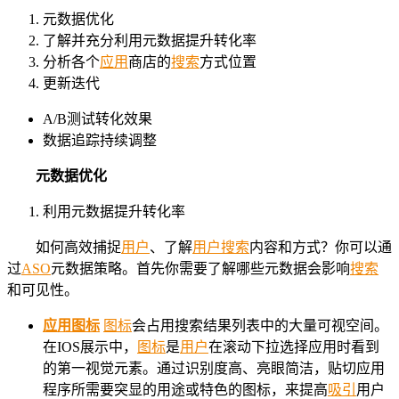
元数据优化
了解并充分利用元数据提升转化率
分析各个
应用
商店的
搜索
方式位置
更新迭代
A/B测试转化效果
数据追踪持续调整
元数据优化
利用元数据提升转化率
如何高效捕捉
用户
、了解
用户
搜索
内容和方式？你可以通
过
ASO
元数据策略。首先你需要了解哪些元数据会影响
搜索
和可见性。
应用
图标
图标
会占用搜索结果列表中的大量可视空间。
在IOS展示中，
图标
是
用户
在滚动下拉选择应用时看到
的第一视觉元素。通过识别度高、亮眼简洁，贴切应用
程序所需要突显的用途或特色的图标，来提高
吸引
用户