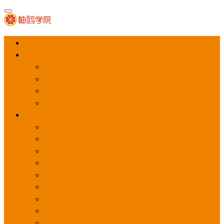
首页
APP推广
app下载量
app激活量
app留存量
积分墙
应用商店广告
应用宝
华为应用商店
魅族应用商店
豌豆荚应用商店
vivo应用商店
oppo应用商店
360手机助手
小米应用商店
百度手机助手