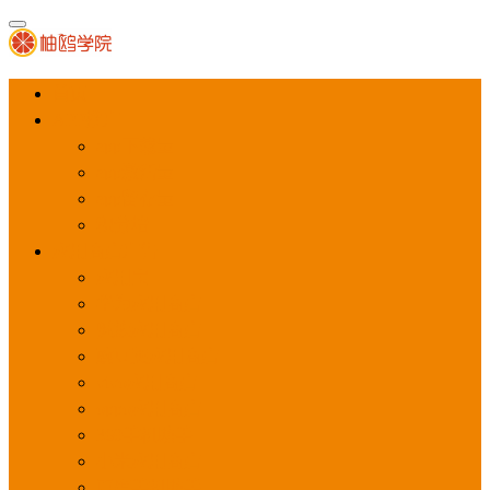
首页
APP推广
app下载量
app激活量
app留存量
积分墙
应用商店广告
应用宝
华为应用商店
魅族应用商店
豌豆荚应用商店
vivo应用商店
oppo应用商店
360手机助手
小米应用商店
百度手机助手