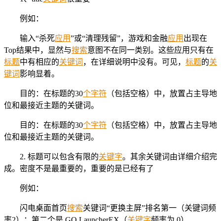
例如：
输入“杀死
应用
”或“清理残留”，游戏和金融
应用
出现在
Top结果中，显然与
搜索
意图不在同一类别。这些应用只有在
标题
中有相应的
关键词
，在详细说明中没有。可见，
标题
的
关
键词
影响显着。
目的：在标题的30
个字符
（包括空格）中，放置占主导地
位和最接近主题的关键词。
目的：在标题的30
个字符
（包括空格）中，放置占主导地
位和最接近主题的关键词。
2. 标题可以包含有限的
关键字
。其余关键词由详细介绍完
成。密度不是最重要的，重要的是已经有了
例如：
闪电桌面首页
搜索
关键词“更换主屏”排名第一（关键词频
率2）；第二个是 GO LauncherEX（
关键字
频率为 0）