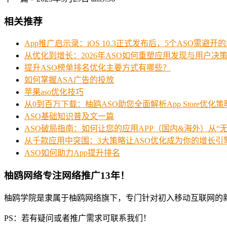
相关推荐
App推广启示录：iOS 10.3正式发布后，5个ASO需避开
从优化到增长：2026年ASO如何重塑应用发现与用户决
提升ASO榜单排名优化主要方式有哪些？
如何掌握ASA广告的投放
苹果aso优化技巧
从0到百万下载：柚鸥ASO助您全面解析App Store优化策
ASO基础知识普及文一篇
ASO破局指南：如何让您的应用APP（国内&海外）从“无
从千款应用中突围：3大策略让ASO优化成为你的增长引
ASO如何助力App提升排名
柚鸥网络专注网络推广13年！
柚鸥学院是隶属于柚鸥网络旗下，专门针对初入移动互联网的
PS：若有疑问或者推广需求可联系我们！