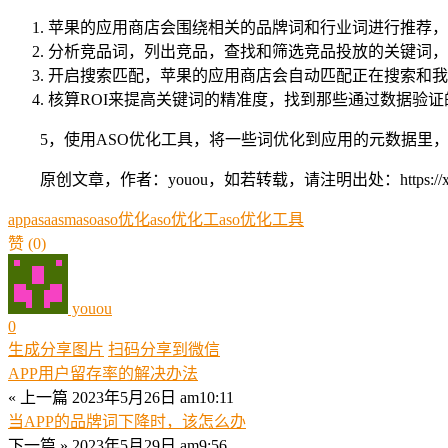
苹果的应用商店会围绕相关的品牌词和行业词进行推荐，
分析竞品词，列出竞品，查找和筛选竞品投放的关键词，
开启搜索匹配，苹果的应用商店会自动匹配正在搜索和我
核算ROI来提高关键词的精准度，找到那些通过数据验
5，使用ASO优化工具，将一些词优化到应用的元数据里
原创文章，作者：youou，如若转载，请注明出处：https://xue.youo
app
asa
asm
aso
aso优化
aso优化工
aso优化工具
赞
(0)
youou
0
生成分享图片
扫码分享到微信
APP用户留存率的解决办法
« 上一篇
2023年5月26日 am10:11
当APP的品牌词下降时，该怎么办
下一篇 »
2023年5月29日 am9:56