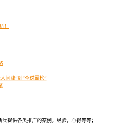
的坑！
策
略
人问津”到“全球霸榜”
擎
新兵提供各类推广的案例，经验，心得等等；