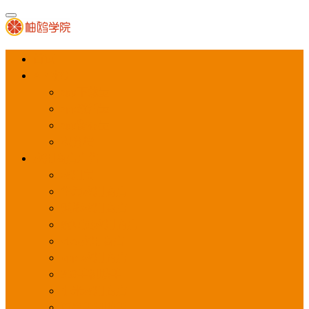
首页
APP推广
app下载量
app激活量
app留存量
积分墙
应用商店广告
应用宝
华为应用商店
魅族应用商店
豌豆荚应用商店
vivo应用商店
oppo应用商店
360手机助手
小米应用商店
百度手机助手