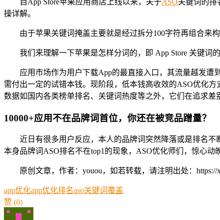
自App Store苹果应用商店上线以来，关于
ASO
关键词的排名
操详解。
由于苹果关键词掩盖主要就是经过拆分100字符再组合来
我们来理解一下苹果是怎样分词的，即 App Store 关键
应用市场作为用户下载App的最直接入口，其流量越发遭到
需付出一定的试错本钱。现阶段，低本钱高收效的ASO优化方式遭
数据如国内各类榜单排名、关键词热度等之外，它们在追求差
10000+应用不在品牌词首位，你还在被竞品蹭量？
近日有很多用户反应，本人的品牌词突然降落或是排名不断就
本身品牌词ASO排名不在top1的现象，ASO优化师们，惊
原创文章，作者：youou，如若转载，请注明出处：https://xue.youo
app优化
app优化排名
aso关键词覆盖
赞
(0)