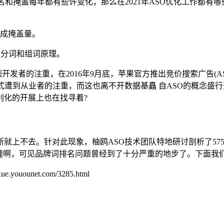
和掩盖每年都有些许变化，那么在2021年ASO优化工作都有哪些
构成掩盖量。
词的分词和组词原理。
开发者的注重，在2016年9月底，苹果官方推出竞价搜索广告(
到从业者的注重，而这也离不开数据基矗 自ASO的概念盛行开来，
别化的开展上也在找寻着?
上不去。针对此现象，柚鸥ASO技术团队特地研讨剖析了5750
心动魄啊，可见品牌词排名问题曾经到了十分严重的地步了。下面
unet.com/3285.html