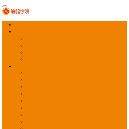
首页
APP推广
app下载量
app激活量
app留存量
积分墙
应用商店广告
应用宝
华为应用商店
魅族应用商店
豌豆荚应用商店
vivo应用商店
oppo应用商店
360手机助手
小米应用商店
百度手机助手