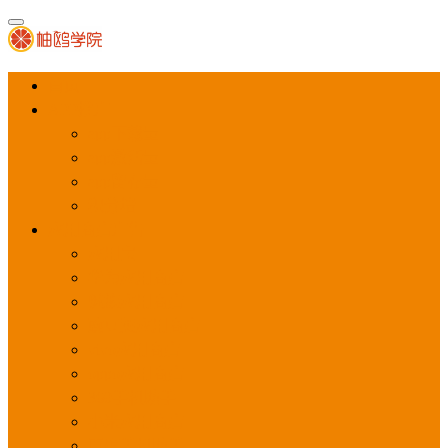
首页
APP推广
app下载量
app激活量
app留存量
积分墙
应用商店广告
应用宝
华为应用商店
魅族应用商店
豌豆荚应用商店
vivo应用商店
oppo应用商店
360手机助手
小米应用商店
百度手机助手