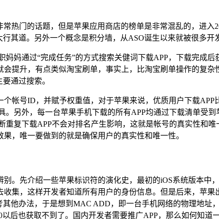
非常热门的话题，但是苹果应用商店的榜单是非常混乱的，进入2
行其道。另外一个概念是积分墙，从ASO诞生以来就被很多开发
职妈妈通过“完成任务”的方式搜索关健词下载APP，下载完成
会提升，有点类似淘宝刷单，事实上，比淘宝刷单操作的复杂性更
主要通过搜索。
个帐号ID，并赋予权重值，对于苹果来说，优质用户下载APP
具。另外，每一台苹果手机下载的所有APP均通过下载清单受
断重复下载APP不会对排名产生影响，这就是帐号的真实性和唯一
效果，唯一要做到的就是确保用户的真实性和唯一性。
别。先介绍一些苹果标识符的演化史，最初的iOS系统版本中，
收集，这样开发者知道所有用户的身份信息。但是后来，苹果出于
考其他办法，于是想到MAC ADD，即一台手机网络的物理地
7.0以后也获取不到了。国内开发者需要推广APP，那么如何知