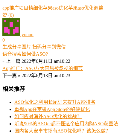
app推广项目
精细化苹果aso优化
苹果aso优化调整
赞
(0)
youou
0
生成分享图片
扫码分享到微信
语音搜索如何做ASO?
« 上一篇
2022年6月11日 am10:22
App推广：ASO八大容易被忽视的细节
下一篇 »
2022年6月13日 am10:23
相关推荐
ASO优化之利用长尾词来提升APP排名
重视App在苹果App Store的好评优化
如何应对海外ASO优化的挑战？
听说90%的ASOer都不懂这个应用内购ASO获量法
国内各大安卓市场有ASO优化吗？该怎么做？