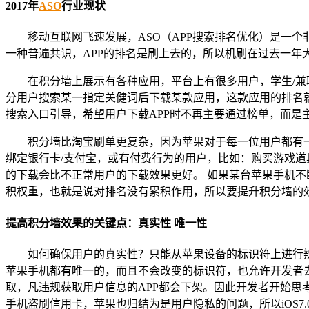
2017年
ASO
行业现状
移动互联网飞速发展，ASO（APP搜索排名优化）是一个
一种普遍共识，APP的排名是刷上去的，所以机刷在过去一年大
在积分墙上展示有各种应用，平台上有很多用户，学生/兼
分用户搜索某一指定关健词后下载某款应用，这款应用的排名就
搜索入口引导，希望用户下载APP时不再主要通过榜单，而是
积分墙比淘宝刷单更复杂，因为苹果对于每一位用户都有一
绑定银行卡/支付宝，或有付费行为的用户，比如：购买游戏道
的下载会比不正常用户的下载效果更好。 如果某台苹果手机不
积权重，也就是说对排名没有累积作用，所以要提升积分墙的
提高积分墙效果的关键点：真实性 唯一性
如何确保用户的真实性？只能从苹果设备的标识符上进行辨
苹果手机都有唯一的，而且不会改变的标识符，也允许开发者去
取，凡违规获取用户信息的APP都会下架。因此开发者开始思
手机盗刷信用卡，苹果也归结为是用户隐私的问题，所以iOS