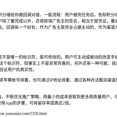
积分墙给你做回调对接，一般流程：用户做完任务后，告知积分墙
户除了要完成以外，还得获得广告主的签名，相当于是凭证，要
金。回调有一个好处，作为广告主是完全占据主动的，作为渠道
不是唯一的标识符，是可修改的。用户可主动或被动的改变手机
标识符，但事实上不是非常完善的，另外还有一种可能，就是用户
重验证用户的真实性。
要求苹果帐号排重，也可通过IP地址排重，通过各种办法甄别渠道
断优化推广策略，用最少的成本获取到更多高质量用户，与柚鸥ASO不谋
用App的步骤，可将留存率提高近2倍。
unet.com/5350.html