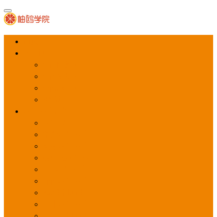
首页
APP推广
app下载量
app激活量
app留存量
积分墙
应用商店广告
应用宝
华为应用商店
魅族应用商店
豌豆荚应用商店
vivo应用商店
oppo应用商店
360手机助手
小米应用商店
百度手机助手