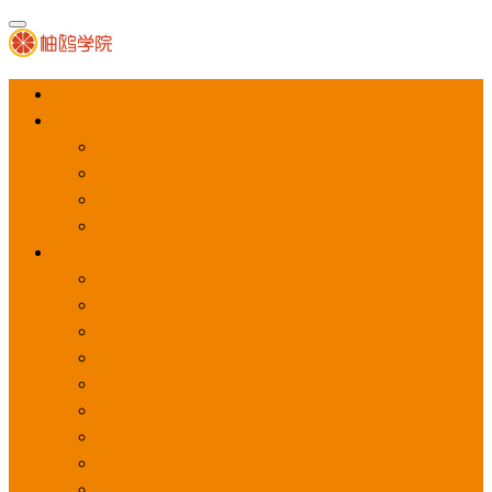
首页
APP推广
app下载量
app激活量
app留存量
积分墙
应用商店广告
应用宝
华为应用商店
魅族应用商店
豌豆荚应用商店
vivo应用商店
oppo应用商店
360手机助手
小米应用商店
百度手机助手