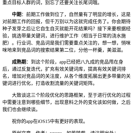
重点目标人群的词，别忘了还要关注长尾词哦。
中期
：前期工作做到位了，自然量有了明显的增长，这是
对前期工作的回报，但千万别以为这就完成任务了。你会期待
种子发芽之后让它自生自灭就能开花结果吗？接下来要根据经
验，挑选带量关键词，进行维护工作（相当于日常的浇水施
肥）。行业词、竞品词是我们需要重点关注的，想一想，悄咪
咪地来到竞品词的搜索结果第二位，分他一杯羹，美滋滋。
成熟期
：到这个阶段，app已经把八九成的竞品甩在身
后，通过反复迭代，扩充有效关键词库，提高有效关键词排
名，增加对竞品词的关注度，从各个维度拓展出更多带量的关
键词进行优化，打造收割流量的关键词矩阵。
大致谈这三个阶段优化的思路框架，至于进行优化的过程
中需要注意到哪些细节，出现意料之外的变化该如何做，之后
我们也会继续谈。
祝你的app在iOS15中有更好的表现。