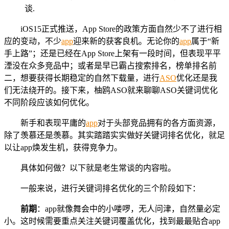
iOS15正式推送，App Store的政策方面自然少不了进行相
应的变动，不少
app
迎来新的获客良机。无论你的
app
属于“新
手上路”；还是已经在App Store上架有一段时间，但表现平平
湮没在众多竞品中；或者是早已霸占搜索排名，榜单排名前
二，想要获得长期稳定的自然下载量，进行
ASO
优化还是我
们无法绕开的。接下来，柚鸥ASO就来聊聊ASO关键词优化
不同阶段应该如何优化。
新手和表现平庸的
app
对于头部竞品拥有的各方面资源，
除了羡慕还是羡慕。其实踏踏实实做好关键词排名优化，就足
以让app焕发生机，获得竞争力。
具体如何做？以下就是老生常谈的内容啦。
一般来说，进行关键词排名优化的三个阶段如下：
前期
：app就像舞会中的小喽啰，无人问津，自然量必定
小。这时候需要重点关注关键词覆盖优化，找到最最贴合app