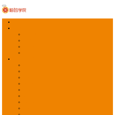
首页
APP推广
app下载量
app激活量
app留存量
积分墙
应用商店广告
应用宝
华为应用商店
魅族应用商店
豌豆荚应用商店
vivo应用商店
oppo应用商店
360手机助手
小米应用商店
百度手机助手