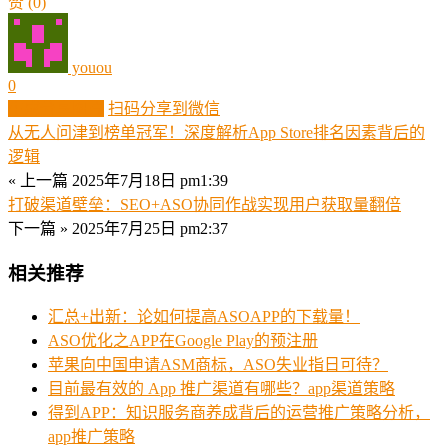
赞
(0)
youou
0
生成分享图片
扫码分享到微信
从无人问津到榜单冠军！深度解析App Store排名因素背后的
逻辑
« 上一篇
2025年7月18日 pm1:39
打破渠道壁垒：SEO+ASO协同作战实现用户获取量翻倍
下一篇 »
2025年7月25日 pm2:37
相关推荐
汇总+出新：论如何提高ASOAPP的下载量！
ASO优化之APP在Google Play的预注册
苹果向中国申请ASM商标，ASO失业指日可待？
目前最有效的 App 推广渠道有哪些？app渠道策略
得到APP：知识服务商养成背后的运营推广策略分析，
app推广策略