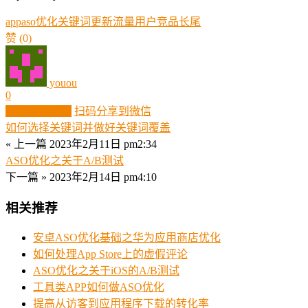
app
aso
优化
关键词
更新
流量
用户
竞品
长尾
赞
(0)
youou
0
生成分享图片
扫码分享到微信
如何选择关键词并做好关键词覆盖
« 上一篇
2023年2月11日 pm2:34
ASO优化之关于A/B测试
下一篇 »
2023年2月14日 pm4:10
相关推荐
安卓ASO优化基础之华为应用商店优化
如何处理App Store上的虚假评论
ASO优化之关于iOS的A/B测试
工具类APP如何做ASO优化
提高从访客到应用程序下载的转化率