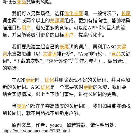
降低被
竞品
竞争的风险。
我们可以另辟蹊径，选择
优化
长尾
词，一般情况下，
长尾
词由两个或两个以上的
关键词
组成，更加有指向性，能够精确
瞄准目标
用户
，避免更多的竞争。可以给APP带来巨大的流
量，并且能够吸引更多的目标
用户
，提高转化率。
我们要先建立起自己的
长尾
词的词库，再利用ASO
关键
词
来发散思维（以“
关键词
排行榜”，“App排行榜”，“
竞品
关键
词”，“下载的次数”，“评分评论”等等作为参考），做出合适
的筛选。
在APP
更新
时，
优化
并删除表现不好的关键词，并且添加
新的关键词。ASO
优化
是一个需要实时
更新
的领域，我们要
结合实际情况，跟上当下热门事件，进行长尾词的更新。
当
竞品
们都在争夺高热度的关键词时，我们如果能准确找
到长尾词，就不用愁找不到新用户啦。
原创文章，作者：youou，如若转载，请注明出处：
https://xue.youounet.com/5782.html