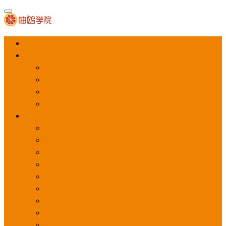
首页
APP推广
app下载量
app激活量
app留存量
积分墙
应用商店广告
应用宝
华为应用商店
魅族应用商店
豌豆荚应用商店
vivo应用商店
oppo应用商店
360手机助手
小米应用商店
百度手机助手