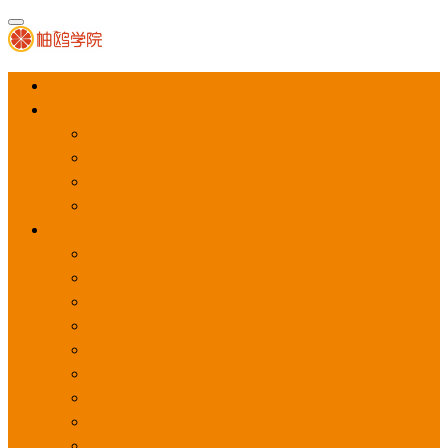
首页
APP推广
app下载量
app激活量
app留存量
积分墙
应用商店广告
应用宝
华为应用商店
魅族应用商店
豌豆荚应用商店
vivo应用商店
oppo应用商店
360手机助手
小米应用商店
百度手机助手