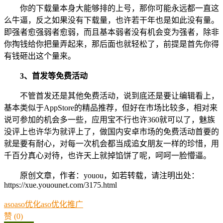
你的下载量本身大能够排的上号，那你可能永远都一直这
么牛逼，反之如果没有下载量，也许若干年也是如此没有量。
即强者愈强弱者愈弱，而且基本弱者没有机会变为强者，除非
你掏钱给你把量弄起来，那后面也就轻松了，前提是首先你得
有钱砸出这个量来。
3、首发等免费活动
不管首发还是其他免费活动，说到底还是要让编辑看上，
基本类似于AppStore的精品推荐，但好在市场比较多，相对来
说可参加的机会多一些，应用宝不行也许360就可以了，魅族
没评上也许华为就评上了，做国内安卓市场的免费活动首要的
就是要有耐心，对每一次机会都当成追女朋友一样的珍惜，用
千百分真心对待，也许天上就掉馅饼了呢，呵呵一脸懵逼。
原创文章，作者：youou，如若转载，请注明出处：
https://xue.youounet.com/3175.html
aso
aso优化
aso优化推广
赞
(0)