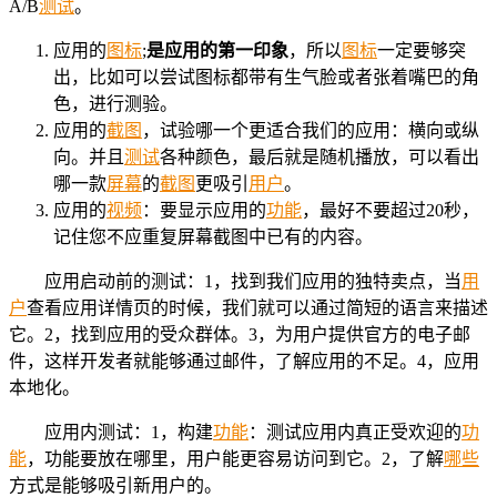
A/B
测试
。
应用的
图标
;
是应用的第一印象
，所以
图标
一定要够突
出，比如可以尝试图标都带有生气脸或者张着嘴巴的角
色，进行测验。
应用的
截图
，试验哪一个更适合我们的应用：横向或纵
向。并且
测试
各种颜色，最后就是随机播放，可以看出
哪一款
屏幕
的
截图
更吸引
用户
。
应用的
视频
：要显示应用的
功能
，最好不要超过20秒，
记住您不应重复屏幕截图中已有的内容。
应用启动前的测试：1，找到我们应用的独特卖点，当
用
户
查看应用详情页的时候，我们就可以通过简短的语言来描述
它。2，找到应用的受众群体。3，为用户提供官方的电子邮
件，这样开发者就能够通过邮件，了解应用的不足。4，应用
本地化。
应用内测试：1，构建
功能
：测试应用内真正受欢迎的
功
能
，功能要放在哪里，用户能更容易访问到它。2，了解
哪些
方式是能够吸引新用户的。