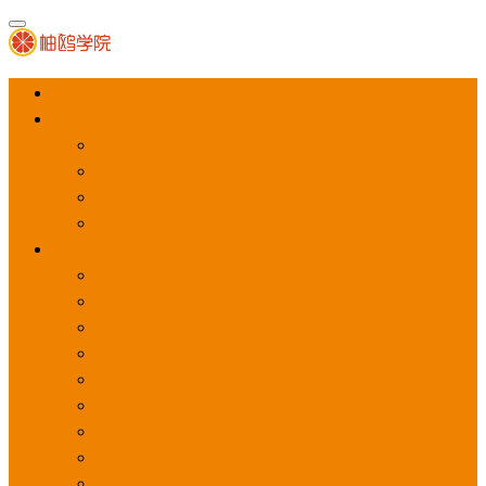
首页
APP推广
app下载量
app激活量
app留存量
积分墙
应用商店广告
应用宝
华为应用商店
魅族应用商店
豌豆荚应用商店
vivo应用商店
oppo应用商店
360手机助手
小米应用商店
百度手机助手