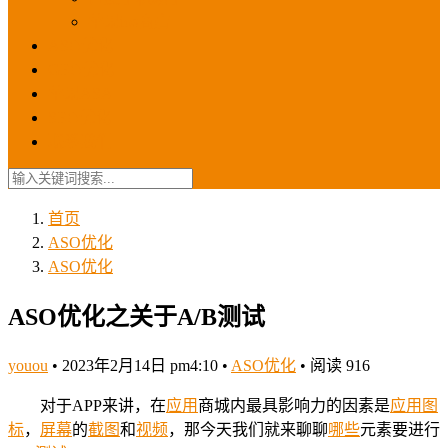
苹果ios商店
ASO优化
GEO优化
苹果ASA
SEO优化
联系我们
首页
ASO优化
ASO优化
ASO优化之关于A/B测试
youou
•
2023年2月14日 pm4:10
•
ASO优化
•
阅读 916
对于APP来讲，在
应用
商城内最具影响力的因素是
应用
图
标
，
屏幕
的
截图
和
视频
，那今天我们就来聊聊
哪些
元素要进行