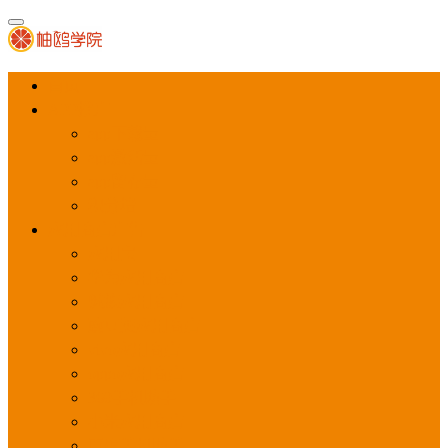
首页
APP推广
app下载量
app激活量
app留存量
积分墙
应用商店广告
应用宝
华为应用商店
魅族应用商店
豌豆荚应用商店
vivo应用商店
oppo应用商店
360手机助手
小米应用商店
百度手机助手