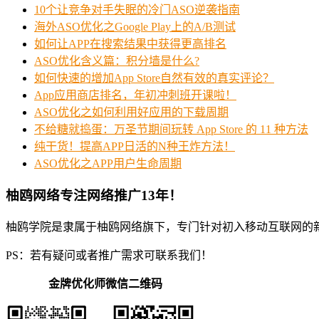
10个让竞争对手失眠的冷门ASO逆袭指南
海外ASO优化之Google Play上的A/B测试
如何让APP在搜索结果中获得更高排名
ASO优化含义篇：积分墙是什么?
如何快速的增加App Store自然有效的真实评论？
App应用商店排名，年初冲刺班开课啦！
ASO优化之如何利用好应用的下载周期
不给糖就捣蛋：万圣节期间玩转 App Store 的 11 种方法
纯干货！提高APP日活的N种王炸方法！
ASO优化之APP用户生命周期
柚鸥网络专注网络推广13年！
柚鸥学院是隶属于柚鸥网络旗下，专门针对初入移动互联网的
PS：若有疑问或者推广需求可联系我们！
金牌优化师微信二维码