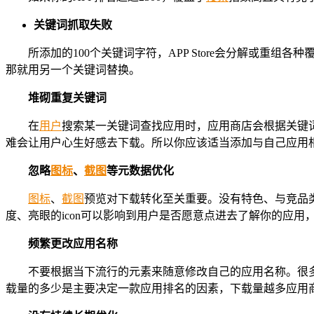
关键词
抓取失败
所添加的100个关键词字符，APP Store会分解或重
那就用另一个关键词替换。
堆砌重复关键词
在
用户
搜索某一关键词查找应用时，应用商店会根据关键
难会让用户心生好感去下载。所以你应该适当添加与自己应用
忽略
图标
、
截图
等
元数据优化
图标
、
截图
预览对下载转化至关重要。没有特色、与竞品
度、亮眼的icon可以影响到用户是否愿意点进去了解你的应
频繁更改应用名称
不要根据当下流行的元素来随意修改自己的应用名称。很
载量的多少是主要决定一款应用排名的因素，下载量越多应用