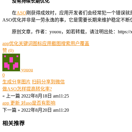
没有持续长期优化
在
ASO
刚获得成效时，应用开发者们会经常犯一个错误就
ASO优化并非是一劳永逸的事，它是需要长期来维护稳定不断
原创文章，作者：youou，如若转载，请注明出处：https://xue.youo
app
优化
关键词
图标
应用
截图
搜索
用户
覆盖
赞
(0)
youou
0
生成分享图片
扫码分享到微信
做ASO怎样提高转化率?
« 上一篇
2022年8月18日 am11:25
app 更新 对aso是否有影响
下一篇 »
2022年8月20日 am11:20
相关推荐