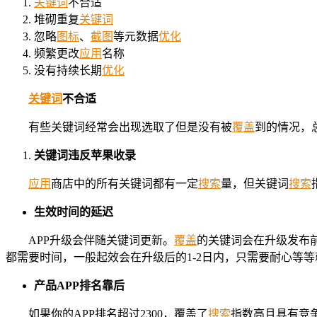
关键词
不合适
堆砌重复
关键词
忽略
图标
、
截图
等元数据
优化
频繁更改
应用
名称
没有持续长期
优化
关键词
不合适
有些关键词经常会出现选取了但是没有被
覆盖
到的情况，
关键词违反苹果收录
应用
商店中的所有关键词都有一定
搜索
量，但关键词
搜索
生效时间
的
延迟
APP升级会伴随关键词更新。
覆盖
的关键词会在升级发布前
都需要时间，一般起效会在升级后的1-2日内，只需要耐心等
产品APP排名靠后
如果你的APP排名超过2300，覆盖了
搜索
指数高且具有竞