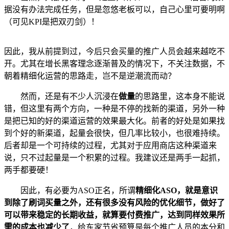
据没有办法完成任务，但是忽悠老板可以，自己心里可要明啊
（可见KPI是把双刃剑）！
因此，我从前提到过，今后只会买量的推广人员会越来越吃不
开。尤其在增长黑客理念逐渐普及的情况下，不关注数据，不
朝着精细化运营的思路走，岂不是逆潮流而动？
然而，还是有不少人沉浸在
做量
的思路里，这本身不能说
错，但这里有两个方向，一种是不停的找新的渠道，另外一种
是把已知的好的渠道运营的效果最大化。前者的好处是如果找
到个好的新渠道，起量会很快，但几率比较小，也很难持续。
后者却是一个可持续的过程，尤其对于应用商店这种渠道来
说，只不过起量是一个积累的过程。我建议还是两手一起抓，
两手都要硬！
因此，有必要为ASO正名，所谓
精细化ASO，就是意识
到除了刷词买量之外，还有很多没有风险的优化细节，做好了
可以带来稳定的长期收益，就算要付费推广，达到同样效果所
需的成本也减少了
，给东家节省预算是每个推广人员的本分和