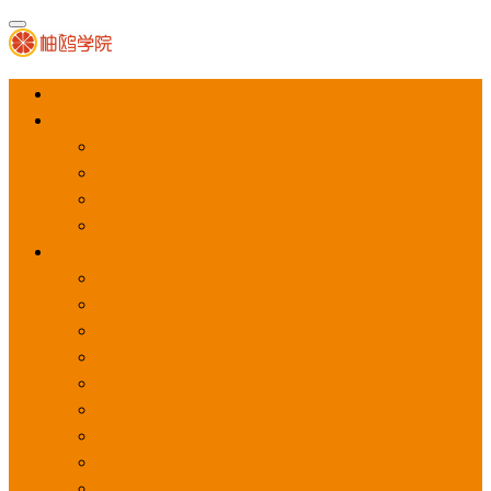
首页
APP推广
app下载量
app激活量
app留存量
积分墙
应用商店广告
应用宝
华为应用商店
魅族应用商店
豌豆荚应用商店
vivo应用商店
oppo应用商店
360手机助手
小米应用商店
百度手机助手