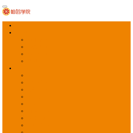
首页
APP推广
app下载量
app激活量
app留存量
积分墙
应用商店广告
应用宝
华为应用商店
魅族应用商店
豌豆荚应用商店
vivo应用商店
oppo应用商店
360手机助手
小米应用商店
百度手机助手