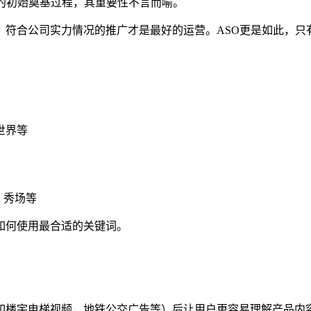
的初始奠基过程，其重要性不言而喻。
、符合公司实力情况的推广才是最好的运营。ASO更是如此，只
世界等
、秀场等
如何使用最合适的关键词。
如楼宇电梯视频，地铁公交广告等）后让用户更容易理解产品内