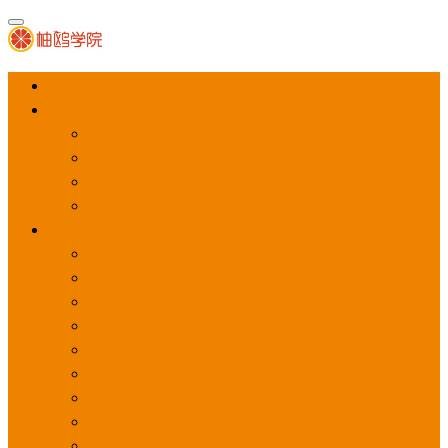
首页
APP推广
app下载量
app激活量
app留存量
积分墙
应用商店广告
应用宝
华为应用商店
魅族应用商店
豌豆荚应用商店
vivo应用商店
oppo应用商店
360手机助手
小米应用商店
百度手机助手