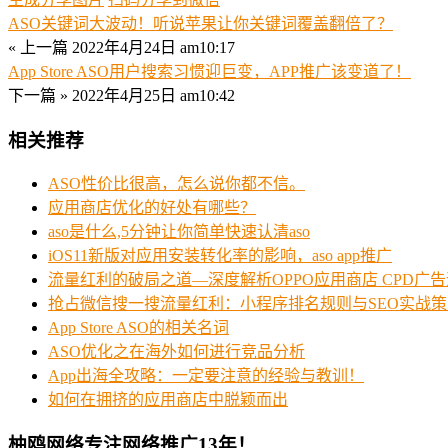
ASO关键词大波动！听说苹果让你关键词覆盖翻倍了？
« 上一篇
2022年4月24日 am10:17
App Store ASO用户搜索习惯迎巨变，APP推广该变道了！
下一篇 »
2022年4月25日 am10:42
相关推荐
ASO性价比很高，怎么说你都不信。
应用商店优化的好处有哪些？
aso是什么,5分钟让你简单快速认清aso
iOS11新版对应用安装转化率的影响，aso app推广
流量红利的破局之道—深度解析OPPO应用商店 CPD广
抢占微信搜一搜流量红利：小程序排名规则与SEO实战策
App Store ASO的相关名词
ASO优化之在海外如何进行竞品分析
App出海全攻略：一定要注意的经验与教训！
如何在拥挤的应用商店中脱颖而出
柚鸥网络专注网络推广13年！