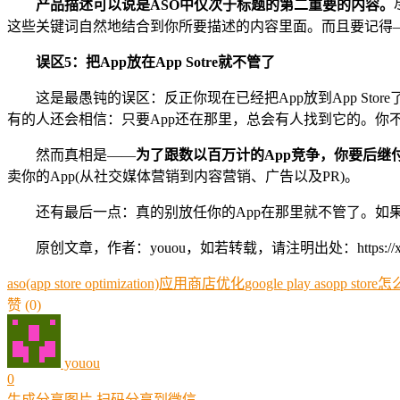
产品描述可以说是ASO中仅次于标题的第二重要的内容。
这些关键词自然地结合到你所要描述的内容里面。而且要记得——
误区5：把App放在App Sotre就不管了
这是最愚钝的误区：反正你现在已经把App放到App S
有的人还会相信：只要App还在那里，总会有人找到它的。你
然而真相是——
为了跟数以百万计的App竞争，你要后继
卖你的App(从社交媒体营销到内容营销、广告以及PR)。
还有最后一点：真的别放任你的App在那里就不管了。如
原创文章，作者：youou，如若转载，请注明出处：https://xue.youo
aso(app store optimization)应用商店优化
google play aso
pp store
赞
(0)
youou
0
生成分享图片
扫码分享到微信