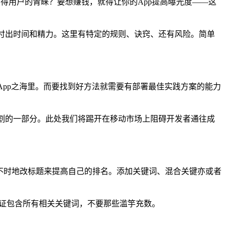
者获得用户的青睐？要想赚钱，就得让你的App提高曝光度——这
们付出时间和精力。这里有特定的规则、诀窍、还有风险。简单
淹没在App之海里。而要找到好方法就需要有部署最佳实践方案的能力
不可分割的一部分。此处我们将踢开在移动市场上阻碍开发者通往成
是你真没必要不时地改标题来提高自己的排名。添加关键词、混合关键亦或者
保证包含所有相关关键词，不要那些滥竽充数。