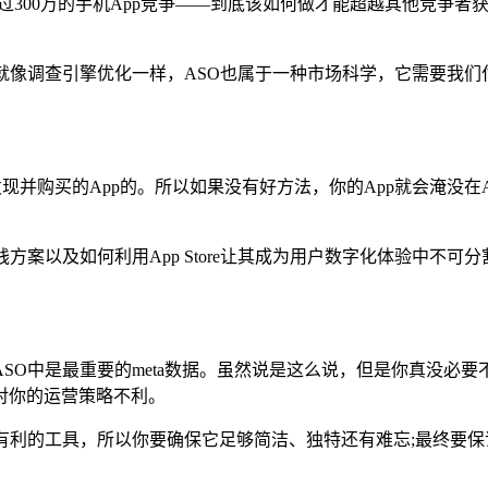
和超过300万的手机App竞争——到底该如何做才能超越其他竞争
就像调查引擎优化一样，ASO也属于一种市场科学，它需要我
来搜索发现并购买的App的。所以如果没有好方法，你的App就会
佳实践方案以及如何利用App Store让其成为用户数字化体验中
所说，App标题在ASO中是最重要的meta数据。虽然说是这么说，但
对你的运营策略不利。
最有利的工具，所以你要确保它足够简洁、独特还有难忘;最终要