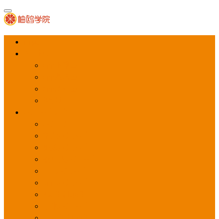
首页
APP推广
app下载量
app激活量
app留存量
积分墙
应用商店广告
应用宝
华为应用商店
魅族应用商店
豌豆荚应用商店
vivo应用商店
oppo应用商店
360手机助手
小米应用商店
百度手机助手