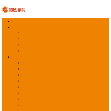
首页
APP推广
app下载量
app激活量
app留存量
积分墙
应用商店广告
应用宝
华为应用商店
魅族应用商店
豌豆荚应用商店
vivo应用商店
oppo应用商店
360手机助手
小米应用商店
百度手机助手