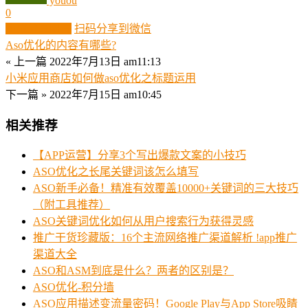
youou
0
生成分享图片
扫码分享到微信
Aso优化的内容有哪些?
« 上一篇
2022年7月13日 am11:13
小米应用商店如何做aso优化之标题运用
下一篇 »
2022年7月15日 am10:45
相关推荐
【APP运营】分享3个写出爆款文案的小技巧
ASO优化之长尾关键词该怎么填写
ASO新手必备！精准有效覆盖10000+关键词的三大技巧
（附工具推荐）
ASO关键词优化如何从用户搜索行为获得灵感
推广干货珍藏版：16个主流网络推广渠道解析 !app推广
渠道大全
ASO和ASM到底是什么？两者的区别是？
ASO优化-积分墙
ASO应用描述变流量密码！Google Play与App Store吸睛