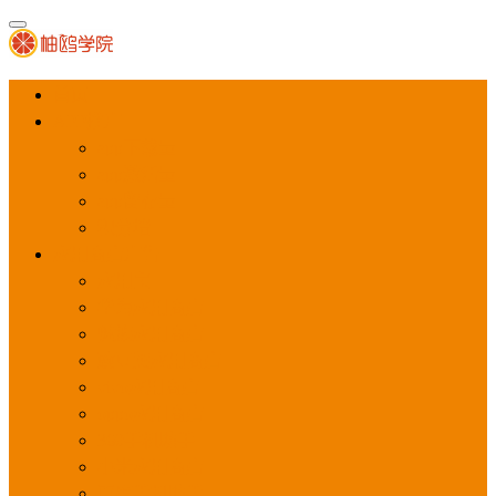
首页
APP推广
app下载量
app激活量
app留存量
积分墙
应用商店广告
应用宝
华为应用商店
魅族应用商店
豌豆荚应用商店
vivo应用商店
oppo应用商店
360手机助手
小米应用商店
百度手机助手