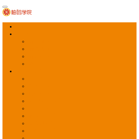
首页
APP推广
app下载量
app激活量
app留存量
积分墙
应用商店广告
应用宝
华为应用商店
魅族应用商店
豌豆荚应用商店
vivo应用商店
oppo应用商店
360手机助手
小米应用商店
百度手机助手