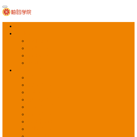
首页
APP推广
app下载量
app激活量
app留存量
积分墙
应用商店广告
应用宝
华为应用商店
魅族应用商店
豌豆荚应用商店
vivo应用商店
oppo应用商店
360手机助手
小米应用商店
百度手机助手