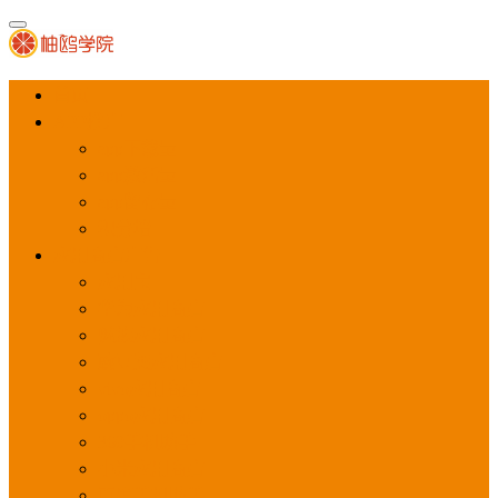
首页
APP推广
app下载量
app激活量
app留存量
积分墙
应用商店广告
应用宝
华为应用商店
魅族应用商店
豌豆荚应用商店
vivo应用商店
oppo应用商店
360手机助手
小米应用商店
百度手机助手