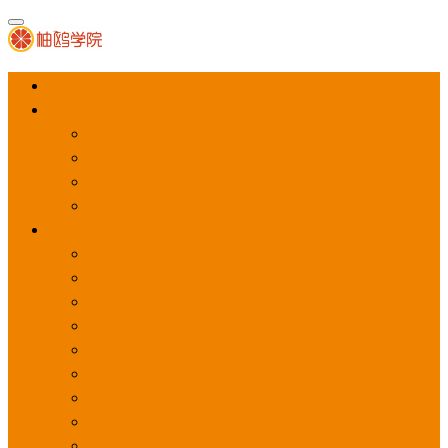
首页
APP推广
app下载量
app激活量
app留存量
积分墙
应用商店广告
应用宝
华为应用商店
魅族应用商店
豌豆荚应用商店
vivo应用商店
oppo应用商店
360手机助手
小米应用商店
百度手机助手