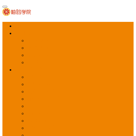
首页
APP推广
app下载量
app激活量
app留存量
积分墙
应用商店广告
应用宝
华为应用商店
魅族应用商店
豌豆荚应用商店
vivo应用商店
oppo应用商店
360手机助手
小米应用商店
百度手机助手