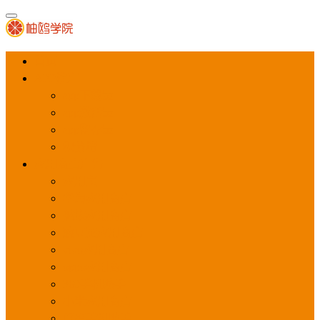
首页
APP推广
app下载量
app激活量
app留存量
积分墙
应用商店广告
应用宝
华为应用商店
魅族应用商店
豌豆荚应用商店
vivo应用商店
oppo应用商店
360手机助手
小米应用商店
百度手机助手