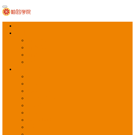
首页
APP推广
app下载量
app激活量
app留存量
积分墙
应用商店广告
应用宝
华为应用商店
魅族应用商店
豌豆荚应用商店
vivo应用商店
oppo应用商店
360手机助手
小米应用商店
百度手机助手