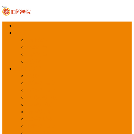
首页
APP推广
app下载量
app激活量
app留存量
积分墙
应用商店广告
应用宝
华为应用商店
魅族应用商店
豌豆荚应用商店
vivo应用商店
oppo应用商店
360手机助手
小米应用商店
百度手机助手