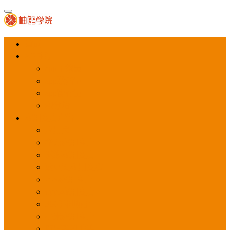
首页
APP推广
app下载量
app激活量
app留存量
积分墙
应用商店广告
应用宝
华为应用商店
魅族应用商店
豌豆荚应用商店
vivo应用商店
oppo应用商店
360手机助手
小米应用商店
百度手机助手