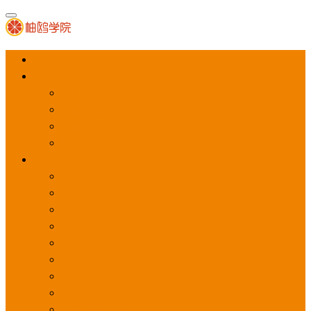
首页
APP推广
app下载量
app激活量
app留存量
积分墙
应用商店广告
应用宝
华为应用商店
魅族应用商店
豌豆荚应用商店
vivo应用商店
oppo应用商店
360手机助手
小米应用商店
百度手机助手