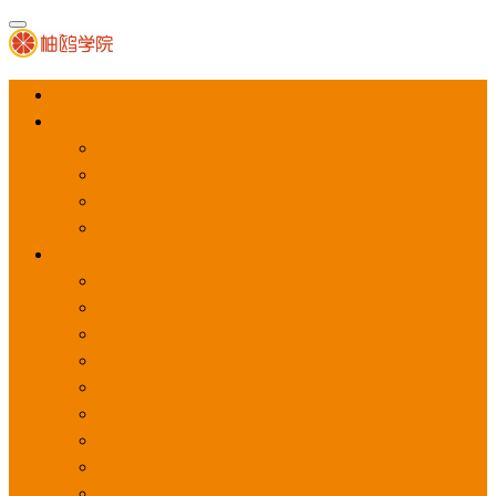
首页
APP推广
app下载量
app激活量
app留存量
积分墙
应用商店广告
应用宝
华为应用商店
魅族应用商店
豌豆荚应用商店
vivo应用商店
oppo应用商店
360手机助手
小米应用商店
百度手机助手